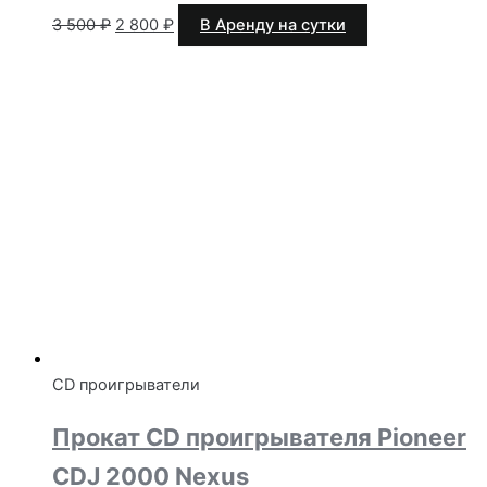
Первоначальная
Текущая
3 500
₽
2 800
₽
В Аренду на сутки
цена
цена:
составляла
2
3
800 ₽.
500 ₽.
CD проигрыватели
Прокат CD проигрывателя Pioneer
CDJ 2000 Nexus