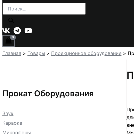
Поиск
товаров
Главная
Товары
Проекционное оборудование
Пр
П
Прокат Оборудования
Пр
Звук
дл
Караоке
вн
Микрофоны
Мо