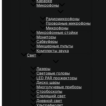
Караоке
Микрофоны
Радиомикрофоны
Проводные микрофоны
Микрофоны
Микрофонные стойки
Мониторы
Сабвуферы
Микшерные пульты
Комплекты звука
Свет
Лазеры
Световые головы
LED PAR прожекторы
Диско шары
Многолучевые приборы
Стробоскопы
Следящий свет
Дневной свет
Ультрафиолет