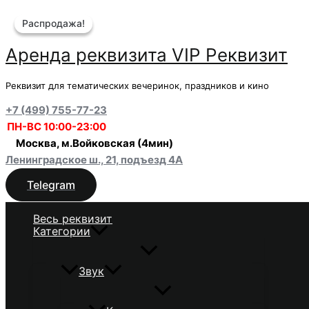
Перейти
Распродажа!
Распродажа!
к
содержимому
Аренда реквизита VIP Реквизит
Реквизит для тематических вечеринок, праздников и кино
+7 (499) 755-77-23
ПН-ВС 10:00-23:00
Москва, м.Войковская (4мин)
Ленинградское ш., 21, подъезд 4А
Telegram
Весь реквизит
Категории
Звук