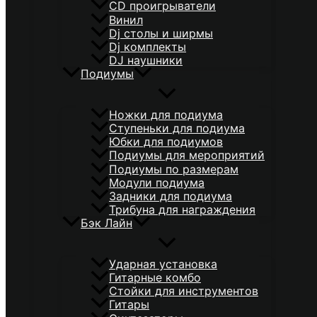
CD проигрыватели
Винил
Dj столы и ширмы
Dj комплекты
DJ наушники
Подиумы
Ножки для подиума
Ступеньки для подиума
Юбки для подиумов
Подиумы для мероприятий
Подиумы по размерам
Модули подиума
Задники для подиума
Трибуна для награждения
Бэк Лайн
Ударная установка
Гитарные комбо
Стойки для инструментов
Гитары