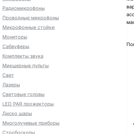
ва
Радиомикрофоны
ас
Проводные микрофоны
ма
Микрофонные стойки
Мониторы
По
Сабвуферы
Комплекты звука
Микшерные пульты
Свет
Лазеры
Световые головы
LED PAR прожекторы
Диско шары
Многолучевые приборы
Стробоскопы