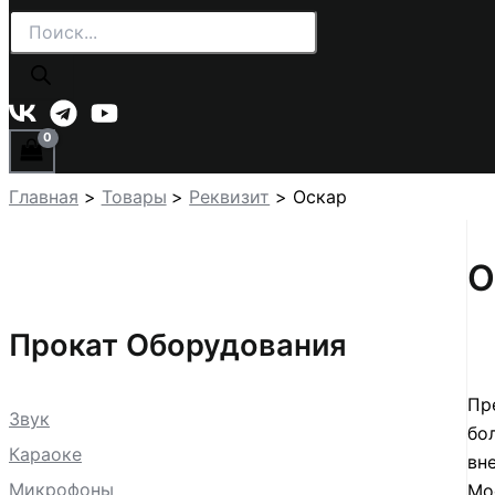
Поиск
товаров
Главная
Товары
Реквизит
Оскар
О
Прокат Оборудования
Пр
Звук
бо
Караоке
вн
Микрофоны
Мо