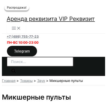
Перейти
Распродажа!
Распродажа!
Распродажа!
к
содержимому
Аренда реквизита VIP Реквизит
+7 (499) 755-77-23
ПН-ВС 10:00-23:00
Telegram
Поиск
товаров
Главная
Товары
Звук
Микшерные пульты
Микшерные пульты