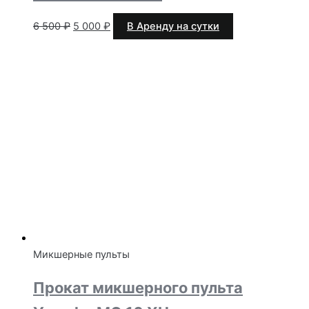
Первоначальная
Текущая
6 500
₽
5 000
₽
В Аренду на сутки
цена
цена:
составляла
5
6
000 ₽.
500 ₽.
Микшерные пульты
Прокат микшерного пульта