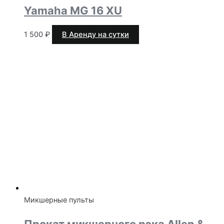
Yamaha MG 16 XU
1 500
₽
В Аренду на сутки
Микшерные пульты
Прокат микшерного рэка Allen &