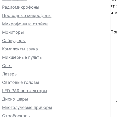
тр
Радиомикрофоны
и 
Проводные микрофоны
Микрофонные стойки
По
Мониторы
Сабвуферы
Комплекты звука
Микшерные пульты
Свет
Лазеры
Световые головы
LED PAR прожекторы
Диско шары
Многолучевые приборы
Стробоскопы