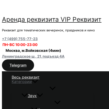
Перейти
к
содержимому
Аренда реквизита VIP Реквизит
Реквизит для тематических вечеринок, праздников и кино
+7 (499) 755-77-23
ПН-ВС 10:00-23:00
Москва, м.Войковская (4мин)
Ленинградское ш., 21, подъезд 4А
Telegram
Весь реквизит
Категории
Звук