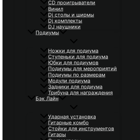
CD проигрыватели
Винил
Dj столы и ширмы
Dj комплекты
DJ наушники
Подиумы
Ножки для подиума
Ступеньки для подиума
Юбки для подиумов
Подиумы для мероприятий
Подиумы по размерам
Модули подиума
Задники для подиума
Трибуна для награждения
Бэк Лайн
Ударная установка
Гитарные комбо
Стойки для инструментов
Гитары