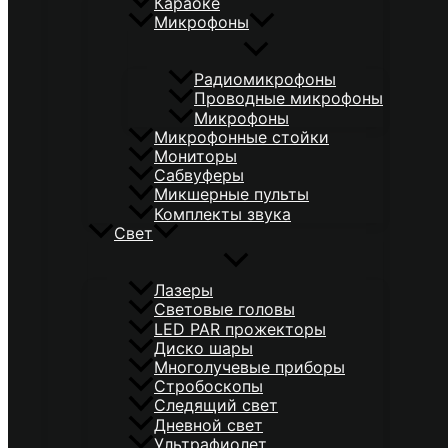
Караоке
Микрофоны
Радиомикрофоны
Проводные микрофоны
Микрофоны
Микрофонные стойки
Мониторы
Сабвуферы
Микшерные пульты
Комплекты звука
Свет
Лазеры
Световые головы
LED PAR прожекторы
Диско шары
Многолучевые приборы
Стробоскопы
Следящий свет
Дневной свет
Ультрафиолет