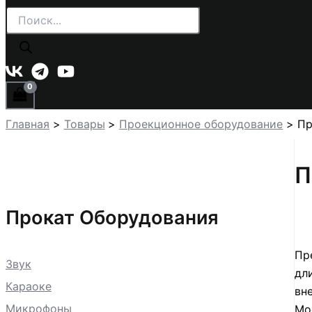
Поиск
товаров
Главная
Товары
Проекционное оборудование
Пр
П
Прокат Оборудования
Пр
Звук
дл
Караоке
вн
Микрофоны
Мо