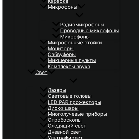
Караоке
Микрофоны
Радиомикрофоны
Проводные микрофоны
Микрофоны
Микрофонные стойки
Мониторы
Сабвуферы
Микшерные пульты
Комплекты звука
Свет
Лазеры
Световые головы
LED PAR прожекторы
Диско шары
Многолучевые приборы
Стробоскопы
Следящий свет
Дневной свет
Ультрафиолет