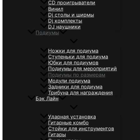
CD проигрыватели
Винил
Dj столы и ширмы
Dj комплекты
DJ наушники
Подиумы
Ножки для подиума
Ступеньки для подиума
Юбки для подиумов
Подиумы для мероприятий
Подиумы по размерам
Модули подиума
Задники для подиума
Трибуна для награждения
Бэк Лайн
Ударная установка
Гитарные комбо
Стойки для инструментов
Гитары