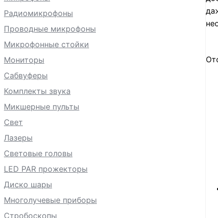
да
Радиомикрофоны
не
Проводные микрофоны
Микрофонные стойки
От
Мониторы
Сабвуферы
Комплекты звука
Микшерные пульты
Свет
Лазеры
Световые головы
LED PAR прожекторы
Диско шары
Многолучевые приборы
Стробоскопы