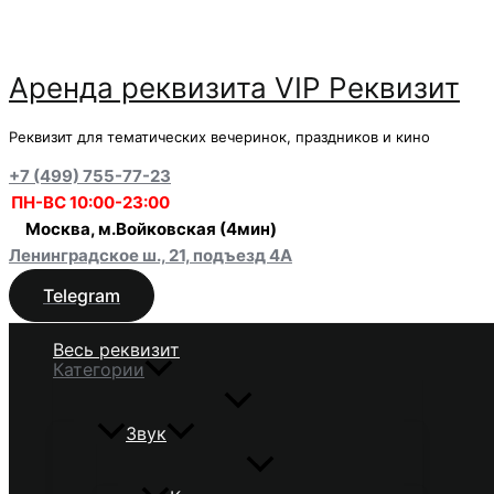
Перейти
к
содержимому
Аренда реквизита VIP Реквизит
Реквизит для тематических вечеринок, праздников и кино
+7 (499) 755-77-23
ПН-ВС 10:00-23:00
Москва, м.Войковская (4мин)
Ленинградское ш., 21, подъезд 4А
Telegram
Весь реквизит
Категории
Звук