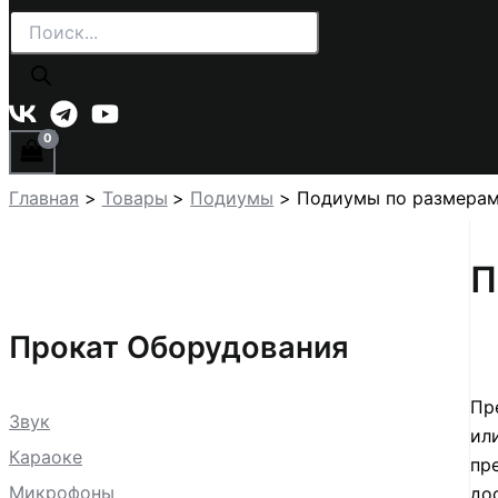
Поиск
товаров
Главная
Товары
Подиумы
Подиумы по размера
П
Прокат Оборудования
Пр
Звук
ил
Караоке
пр
Микрофоны
до