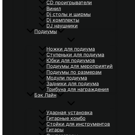
CD проигрыватели
Винил
Dj столы и ширмы
Dj комплекты
DJ наушники
Подиумы
Ножки для подиума
Ступеньки для подиума
Юбки для подиумов
Подиумы для мероприятий
Подиумы по размерам
Модули подиума
Задники для подиума
Трибуна для награждения
Бэк Лайн
Ударная установка
Гитарные комбо
Стойки для инструментов
Гитары