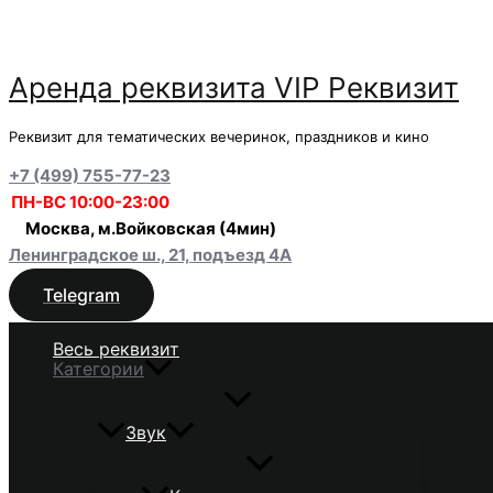
Перейти
к
содержимому
Аренда реквизита VIP Реквизит
Реквизит для тематических вечеринок, праздников и кино
+7 (499) 755-77-23
ПН-ВС 10:00-23:00
Москва, м.Войковская (4мин)
Ленинградское ш., 21, подъезд 4А
Telegram
Весь реквизит
Категории
Звук