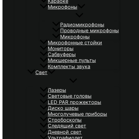
Караоке
Микрофоны
Радиомикрофоны
Проводные микрофоны
Микрофоны
Микрофонные стойки
Мониторы
Сабвуферы
Микшерные пульты
Комплекты звука
Свет
Лазеры
Световые головы
LED PAR прожекторы
Диско шары
Многолучевые приборы
Стробоскопы
Следящий свет
Дневной свет
Ультрафиолет