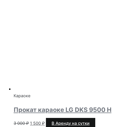
Караоке
Прокат караоке LG DKS 9500 H
Первоначальная
Текущая
3 000
₽
1 500
₽
В Аренду на сутки