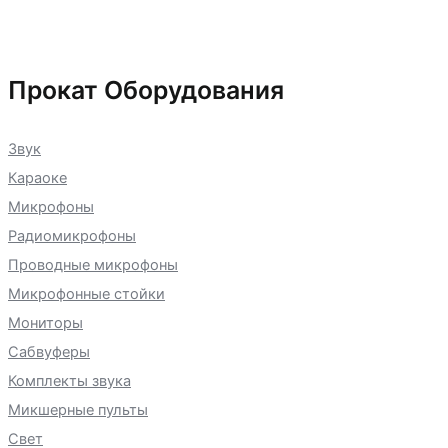
составляла
5
9
000 ₽.
000 ₽.
Прокат Оборудования
Звук
Караоке
Микрофоны
Радиомикрофоны
Проводные микрофоны
Микрофонные стойки
Мониторы
Сабвуферы
Комплекты звука
Микшерные пульты
Свет