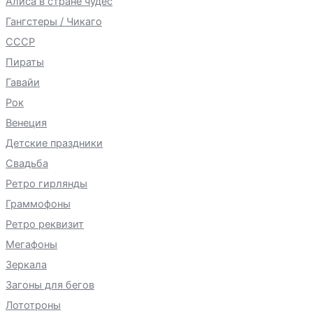
Алиса в стране чудес
Гангстеры / Чикаго
СССР
Пираты
Гавайи
Рок
Венеция
Детские праздники
Свадьба
Ретро гирлянды
Граммофоны
Ретро реквизит
Мегафоны
Зеркала
Загоны для бегов
Лототроны