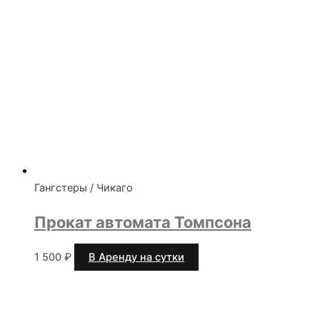
Гангстеры / Чикаго
Прокат автомата Томпсона
1 500
₽
В Аренду на сутки