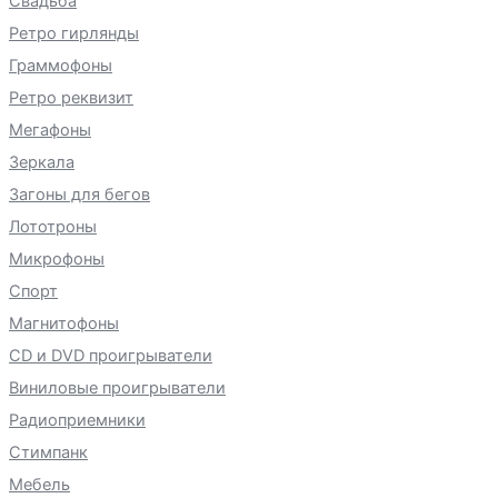
Свадьба
Ретро гирлянды
Граммофоны
Ретро реквизит
Мегафоны
Зеркала
Загоны для бегов
Лототроны
Микрофоны
Спорт
Магнитофоны
CD и DVD проигрыватели
Виниловые проигрыватели
Радиоприемники
Стимпанк
Мебель