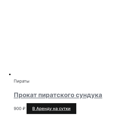
Пираты
Прокат пиратского сундука
900
₽
В Аренду на сутки