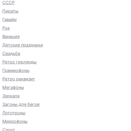
СССР
Пираты
Гавайи
Рок
Венеция
Детские праздники
Свадьба
Ретро гирлянды
Граммофоны
Ретро реквизит
Мегафоны
Зеркала
Загоны для бегов
Лототроны
Микрофоны
Спорт