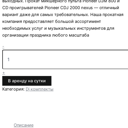
выходных. Прокат микшерного пульта Pioneer DJM 800 и
CD проигрывателей Pioneer CDJ 2000 nexus — отличный
вариант даже для самых требовательных. Наша прокатная
компания предоставляет большой ассортимент
необходимых услуг и музыкальных инструментов для
организации праздника любого масштаба
Количество
-
товара
Прокат
Pioneer
DJM
+
800
и
В аренду на сутки
Pioneer
Категория:
Dj комплекты
CDJ
2000
nexus
Описание