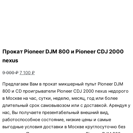
Прокат Pioneer DJM 800 и Pioneer CDJ 2000
nexus
Первоначальная
Текущая
9 000
₽
7 100
₽
цена
цена:
Предлагаем Вам в прокат микшерный пульт Pioneer DJM
составляла
7
800 и CD проигрыватели Pioneer CDJ 2000 nexus недорого
9
100 ₽.
в Москве на час, сутки, неделю, месяц, год или более
000 ₽.
длительный срок самовывозом или с доставкой. Арендуя у
нас, Вы получаете презентабельный внешний вид,
работоспособное состояние, низкие цены и самые
выгодные условия доставки в Москве круглосуточно без