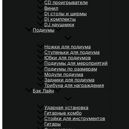
CD проигрыватели
Винил
Dj столы и ширмы
Dj комплекты
DJ наушники
Подиумы
Ножки для подиума
Ступеньки для подиума
Юбки для подиумов
Подиумы для мероприятий
Подиумы по размерам
Модули подиума
Задники для подиума
Трибуна для награждения
Бэк Лайн
Ударная установка
Гитарные комбо
Стойки для инструментов
Гитары