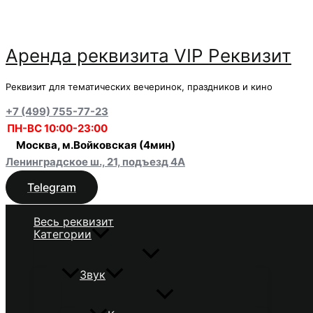
Перейти
к
содержимому
Аренда реквизита VIP Реквизит
Реквизит для тематических вечеринок, праздников и кино
+7 (499) 755-77-23
ПН-ВС 10:00-23:00
Москва, м.Войковская (4мин)
Ленинградское ш., 21, подъезд 4А
Telegram
Весь реквизит
Категории
Звук