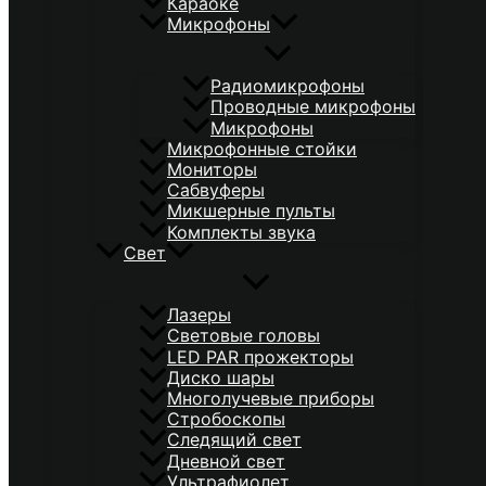
Караоке
Микрофоны
Радиомикрофоны
Проводные микрофоны
Микрофоны
Микрофонные стойки
Мониторы
Сабвуферы
Микшерные пульты
Комплекты звука
Свет
Лазеры
Световые головы
LED PAR прожекторы
Диско шары
Многолучевые приборы
Стробоскопы
Следящий свет
Дневной свет
Ультрафиолет