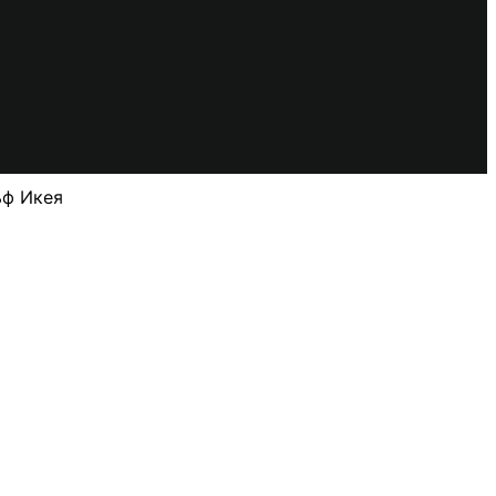
ьф Икея