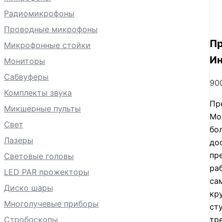
Радиомикрофоны
Проводные микрофоны
Пр
Микрофонные стойки
Ин
Мониторы
Сабвуферы
90
Комплекты звука
Пр
Микшерные пульты
Мос
Свет
бо
Лазеры
до
пр
Световые головы
ра
LED PAR прожекторы
са
Диско шары
кр
Многолучевые приборы
ст
Стробоскопы
тр