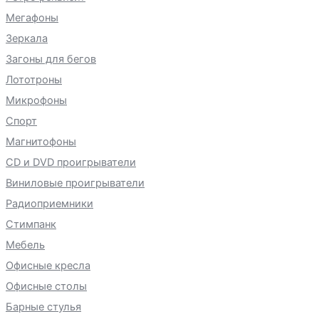
Мегафоны
Зеркала
Загоны для бегов
Лототроны
Микрофоны
Спорт
Магнитофоны
CD и DVD проигрыватели
Виниловые проигрыватели
Радиоприемники
Стимпанк
Мебель
Офисные кресла
Офисные столы
Барные стулья