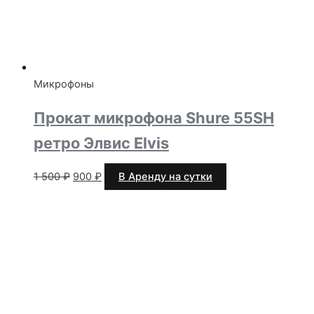
Микрофоны
Прокат микрофона Shure 55SH
ретро Элвис Elvis
Первоначальная
Текущая
1 500
₽
900
₽
В Аренду на сутки
цена
цена:
составляла
900 ₽.
1
500 ₽.