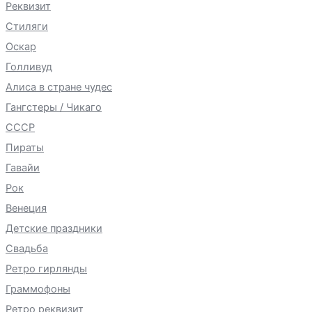
Реквизит
Стиляги
Оскар
Голливуд
Алиса в стране чудес
Гангстеры / Чикаго
СССР
Пираты
Гавайи
Рок
Венеция
Детские праздники
Свадьба
Ретро гирлянды
Граммофоны
Ретро реквизит