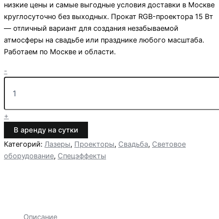
низкие цены и самые выгодные условия доставки в Москве
круглосуточно без выходных. Прокат RGB-проектора 15 Вт
— отличный вариант для создания незабываемой
атмосферы на свадьбе или празднике любого масштаба.
Работаем по Москве и области.
Количество
-
товара
Прокат
RGB
лазерного
+
проектора
15
В аренду на сутки
Вт
Категорий:
Лазеры
,
Проекторы
,
Свадьба
,
Световое
эффект
оборудование
,
Спецэффекты
Золушки
на
свадьбу
Описание