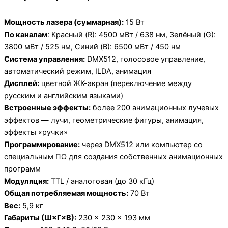
Мощность лазера (суммарная):
15 Вт
По каналам
: Красный (R): 4500 мВт / 638 нм, Зелёный (G):
3800 мВт / 525 нм, Синий (B): 6500 мВт / 450 нм
Система управления:
DMX512, голосовое управление,
автоматический режим, ILDA, анимация
Дисплей:
цветной ЖК-экран (переключение между
русским и английским языками)
Встроенные эффекты:
более 200 анимационных лучевых
эффектов — лучи, геометрические фигуры, анимация,
эффекты «ручки»
Программирование:
через DMX512 или компьютер со
специальным ПО для создания собственных анимационных
программ
Модуляция:
TTL / аналоговая (до 30 кГц)
Общая потребляемая мощность:
70 Вт
Вес:
5,9 кг
Габариты (Ш×Г×В):
230 × 230 × 193 мм