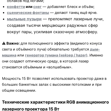
облаков под ногами;
конфетти
или
снег
— добавляет блеск и объём;
сценические фонтаны
— делают танец ещё ярче.
мыльные пузыри
— преломляют лазерные лучи,
создавая тысячи мерцающих радужных сфер
вокруг пары, усиливая сказочную атмосферу.
⚠️ Важно:
для полноценного эффекта (видимого конуса
света и объёмного луча) обязательно требуется
дым-
машина
или
генератор тумана (хейзер / hazer)
. Именно
они создают оптическую среду, в которой лазер
становится объёмным и «волшебным».
Мощность 15 Вт позволяет использовать проектор даже в
больших банкетных залах с высокими потолками и при
общем освещении.
Технические характеристики RGB анимационного
лазерного проектора 15 Вт