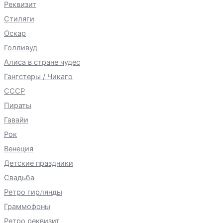
Реквизит
Стиляги
Оскар
Голливуд
Алиса в стране чудес
Гангстеры / Чикаго
СССР
Пираты
Гавайи
Рок
Венеция
Детские праздники
Свадьба
Ретро гирлянды
Граммофоны
Ретро реквизит