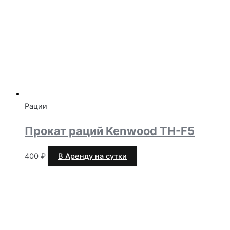
Рации
Прокат раций Kenwood TH-F5
400
₽
В Аренду на сутки