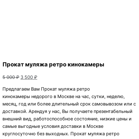
Прокат муляжа ретро кинокамеры
Первоначальная
Текущая
5 000
₽
3 500
₽
цена
цена:
Предлагаем Вам Прокат муляжа ретро
составляла
3
кинокамеры недорого в Москве на час, сутки, неделю,
5
500 ₽.
месяц, год или более длительный срок самовывозом или с
000 ₽.
доставкой. Арендуя у нас, Вы получаете презентабельный
внешний вид, работоспособное состояние, низкие цены и
самые выгодные условия доставки в Москве
круглосуточно без выходных. Прокат муляжа ретро