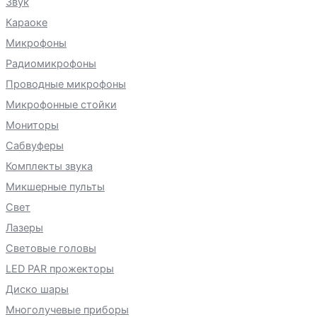
Звук
Караоке
Микрофоны
Радиомикрофоны
Проводные микрофоны
Микрофонные стойки
Мониторы
Сабвуферы
Комплекты звука
Микшерные пульты
Свет
Лазеры
Световые головы
LED PAR прожекторы
Диско шары
Многолучевые приборы