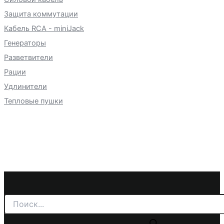
Защита коммутации
Кабель RCA - miniJack
Генераторы
Разветвители
Рации
Удлинители
Тепловые пушки
Поиск
товаров