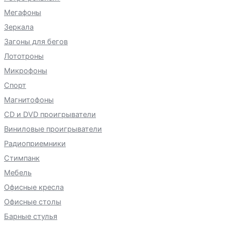
Мегафоны
Зеркала
Загоны для бегов
Лототроны
Микрофоны
Спорт
Магнитофоны
CD и DVD проигрыватели
Виниловые проигрыватели
Радиоприемники
Стимпанк
Мебель
Офисные кресла
Офисные столы
Барные стулья